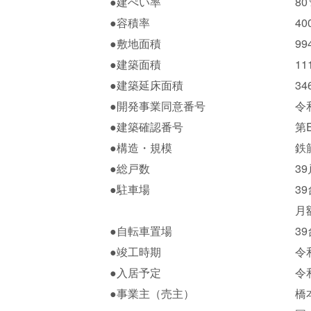
●建ぺい率
80
●容積率
40
●敷地面積
99
●建築面積
11
●建築延床面積
34
●開発事業同意番号
令
●建築確認番号
第
●構造・規模
鉄
●総戸数
●駐車場
3
月
●自転車置場
3
●竣工時期
●入居予定
令
●事業主（売主）
橋