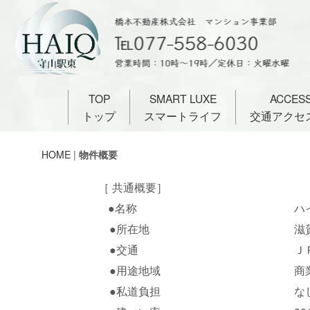
TOP
SMART LUXE
ACCESS
トップ
スマートライフ
交通アクセ
HOME
|
物件概要
［ 共通概要］
●名称
ハ
●所在地
滋
●交通
Ｊ
●用途地域
商
●私道負担
な