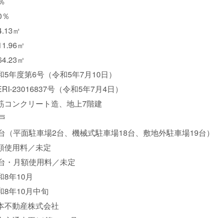
％
0％
4.13㎡
11.96㎡
64.23㎡
和5年度第6号（令和5年7月10日）
ERI-23016837号（令和5年7月4日）
筋コンクリート造、地上7階建
39戸
9台（平面駐車場2台、機械式駐車場18台、敷地外駐車場19台）
額使用料／未定
9台・月額使用料／未定
令和8年10月
和8年10月中旬
本不動産株式会社